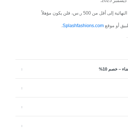
- إذا تم إرجاع الطلب أو استرداد قيمته وانخفضت القيمة النهائية إلى أقل من 500 ر.س، فلن يكون مؤهلاً
بيق أو موقع
Splashfashions.com
.
 – خصم 10%