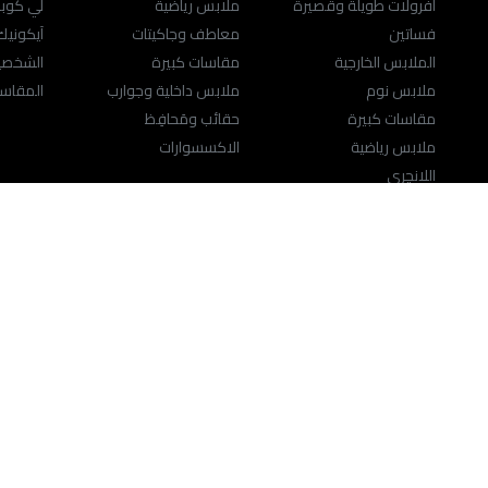
أفرولات طويلة وقصيرة
ملابس رياضية
لي كوب
فساتين
معاطف وجاكيتات
آيكوني
الملابس الخارجية
مقاسات كبيرة
الشخصيا
ملابس نوم
ملابس داخلية وجوارب
المقاسا
مقاسات كبيرة
حقائب ومَحافِظ
ملابس رياضية
الاكسسوارات
اللانچري
النساء
حقائب ومَحافِظ
المجوهرات
تحدث إلينا
مركز ا
ns.com
800-111-10CP (800-1111027)‎
© 2026 ريتيل وارلد ليمتد
الشروط والأحكام
-
سياسة الخصوصية
CR #1010430609