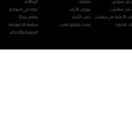
ر من سبلاش
تصفيات
الوظائف
ك من سبلاش
عروض الأزياء
جولة في الموقع
ت الأصلية من سبلاش
كتيب الأزياء
برنامج شكرًا
ت الكبيرة
محدد موقع المتجر
سياسة الخصوصية
الشروط والأحكام
لمساعدة
راسلنا
support@splashfashions.com
help.splashfashio