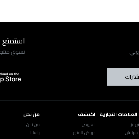
استمتع ب
روني
تسوق منتجاتن
شتراك
لعلامات التجارية
اكتشف
من نحن
ريمز
العروض
من نحن
 سبلاش
عروض المتجر
راسلنا