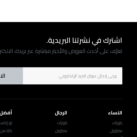
اشترك في نشرتنا البريدية.
تعرّف على أحدث العروض والأخبار مباشرة عبر بريدك الالكت
الا
النساء
الرجال
أفضل ا
بلوزات
بلوزات
تو إكست
سراويل
سراويل
كابا من