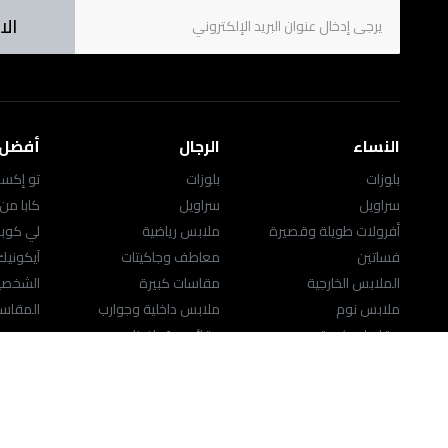
الا
النساء
الرجال
أفضل ا
بلوزات
بلوزات
تو إكست
سراويل
سراويل
كابا من
أفرولات طويلة وقصيرة
ملابس رياضية
لي كوب
فساتين
معاطف وجاكيتات
آيكوني
الملابس الخارجية
مقاسات كبيرة
الشخصيا
ملابس نوم
ملابس داخلية وجوارب
المقاسا
مقاسات كبيرة
حقائب ومَحافِظ
ملابس رياضية
الاكسسوارات
اللانچري
النساء
حقائب ومَحافِظ